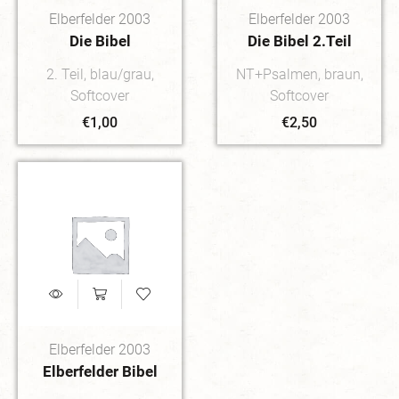
Elberfelder 2003
Elberfelder 2003
Die Bibel
Die Bibel 2.Teil
2. Teil, blau/grau,
NT+Psalmen, braun,
Softcover
Softcover
€
1,00
€
2,50
Elberfelder 2003
Elberfelder Bibel