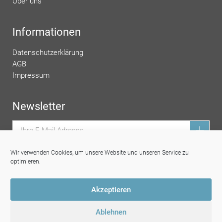
Über uns
Informationen
Datenschutzerklärung
AGB
Impressum
Newsletter
Ich stimme den
Datenschutzbestimmungen
zu.
Wir verwenden Cookies, um unsere Website und unseren Service zu
optimieren.
Alle Preise inkl. gesetzl. Mehrwertsteuer zzgl. Versandkosten
Akzeptieren
Versandkosten für Endkunden: bis 9€ = 3€ | bis 19€ = 2€ | bis
29€ = 1€ | ab 29€ = 0€
Ablehnen