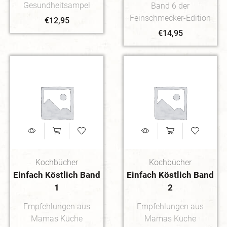
Gesundheitsampel
Band 6 der
Feinschmecker-Edition
€
12,95
€
14,95
Kochbücher
Kochbücher
Einfach Köstlich Band
Einfach Köstlich Band
1
2
Empfehlungen aus
Empfehlungen aus
Mamas Küche
Mamas Küche