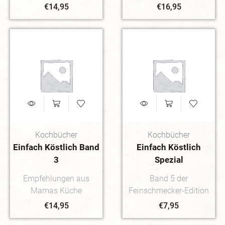
€
14,95
€
16,95
Kochbücher
Kochbücher
Einfach Köstlich Band
Einfach Köstlich
3
Spezial
Empfehlungen aus
Band 5 der
Mamas Küche
Feinschmecker-Edition
€
14,95
€
7,95