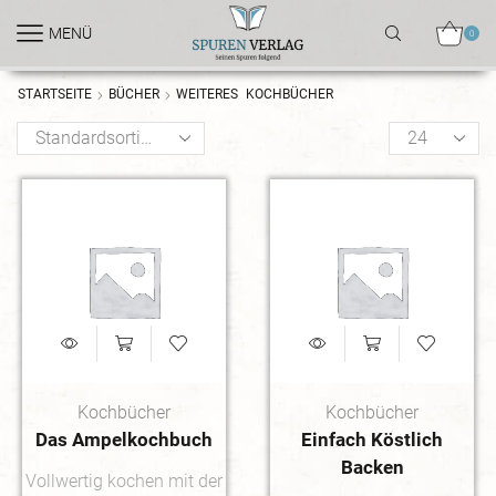
MENÜ
0
STARTSEITE
BÜCHER
WEITERES
KOCHBÜCHER
Kochbücher
Kochbücher
Das Ampelkochbuch
Einfach Köstlich
Backen
Vollwertig kochen mit der