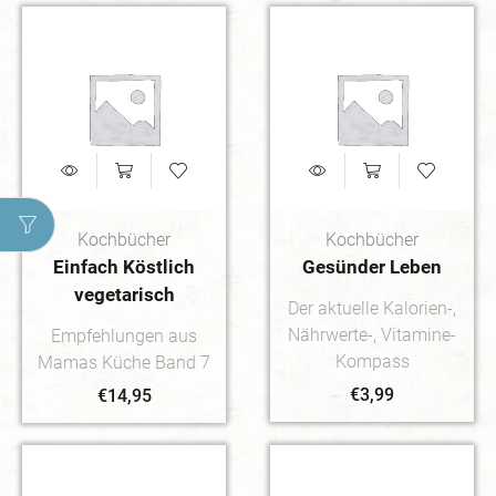
Kochbücher
Kochbücher
Einfach Köstlich
Gesünder Leben
vegetarisch
Der aktuelle Kalorien-,
Nährwerte-, Vitamine-
Empfehlungen aus
Kompass
Mamas Küche Band 7
€
3,99
€
14,95