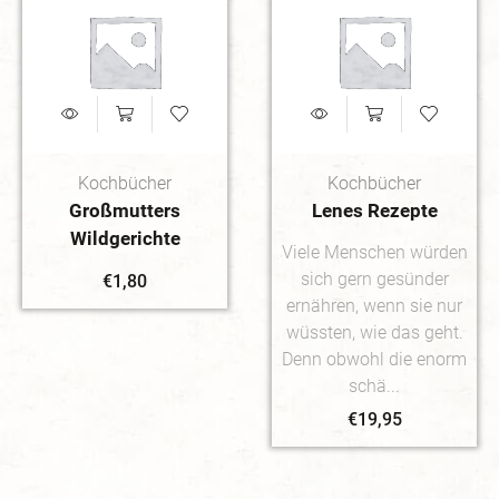
Kochbücher
Kochbücher
Großmutters
Lenes Rezepte
Wildgerichte
Viele Menschen würden
sich gern gesünder
€
1,80
ernähren, wenn sie nur
wüss­ten, wie das geht.
Denn obwohl die enorm
schä...
€
19,95